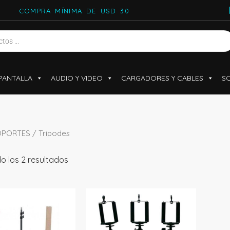
COMPRA MÍNIMA DE USD 30
PANTALLA
AUDIO Y VIDEO
CARGADORES Y CABLES
S
OPORTES
/ Tripodes
o los 2 resultados