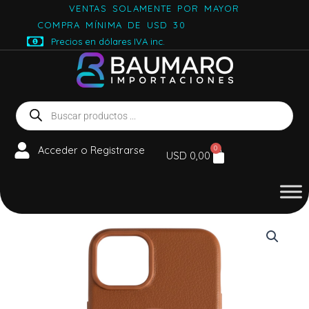
Ir
VENTAS SOLAMENTE POR MAYOR
al
COMPRA MÍNIMA DE USD 30
contenido
Precios en dólares IVA inc.
Búsqueda
de
productos
Acceder o Registrarse
0
Carrito
USD
0,00