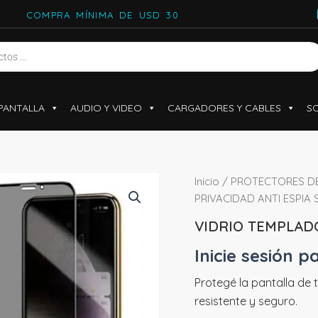
COMPRA MÍNIMA DE USD 30
PANTALLA
AUDIO Y VIDEO
CARGADORES Y CABLES
S
Inicio
/
PROTECTORES DE
PRIVACIDAD ANTI ESPIA
VIDRIO TEMPLAD
Inicie sesión p
Protegé la pantalla de 
resistente y seguro.